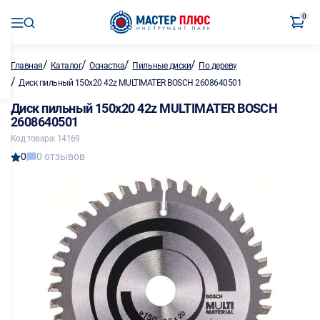
0
/
/
/
/
Главная
Каталог
Оснастка
Пильные диски
По дереву
/
Диск пильный 150х20 42z MULTIMATER BOSCH 2608640501
Диск пильный 150х20 42z MULTIMATER BOSCH
2608640501
Код товара: 14169
0
0 отзывов