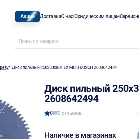
Акции
Доставка
О нас
Юридическим лицам
Сервисн
/
ереву
Диск пильный 250х30х80Т EX MU B BOSCH 2608642494
Диск пильный 250х3
2608642494
0
0 отзывов
Наличие в магазинах