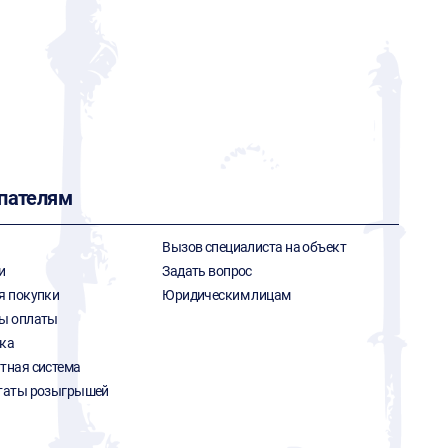
пателям
Вызов специалиста на объект
и
Задать вопрос
я покупки
Юридическим лицам
ы оплаты
ка
тная система
таты розыгрышей