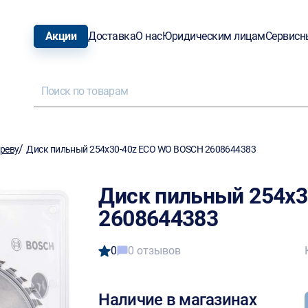
Акции
Доставка
О нас
Юридическим лицам
Сервисн
/
ереву
Диск пильный 254х30-40z ECO WO BOSCH 2608644383
Диск пильный 254х
2608644383
0
0 отзывов
Наличие в магазинах