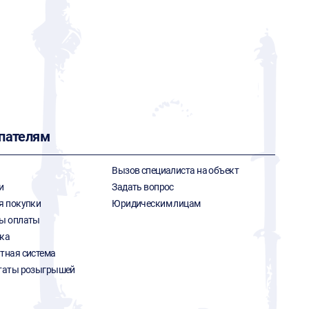
пателям
Вызов специалиста на объект
и
Задать вопрос
я покупки
Юридическим лицам
ы оплаты
ка
тная система
таты розыгрышей