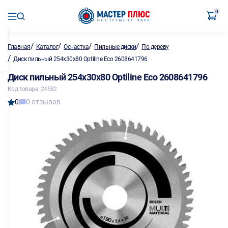
0
/
/
/
/
Главная
Каталог
Оснастка
Пильные диски
По дереву
/
Диск пильный 254х30х80 Optiline Eco 2608641796
Диск пильный 254х30х80 Optiline Eco 2608641796
Код товара: 24582
0
0 отзывов