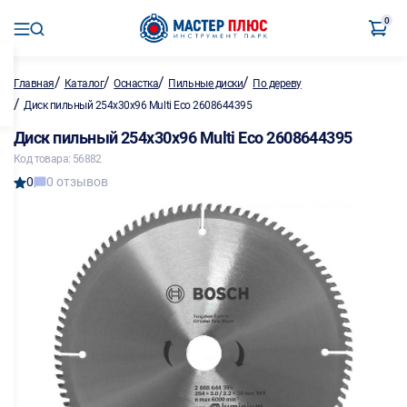
0
/
/
/
/
Главная
Каталог
Оснастка
Пильные диски
По дереву
/
Диск пильный 254х30х96 Multi Eco 2608644395
Диск пильный 254х30х96 Multi Eco 2608644395
Код товара: 56882
0
0 отзывов