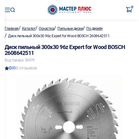
0
/
/
/
/
Главная
Каталог
Оснастка
Пильные диски
По дереву
/
Диск пильный 300х30 96z Expert for Wood BOSCH 2608642511
Диск пильный 300х30 96z Expert for Wood BOSCH
2608642511
Код товара: 36979
0
0 отзывов