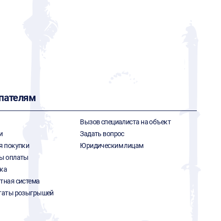
пателям
Вызов специалиста на объект
и
Задать вопрос
я покупки
Юридическим лицам
ы оплаты
ка
тная система
таты розыгрышей