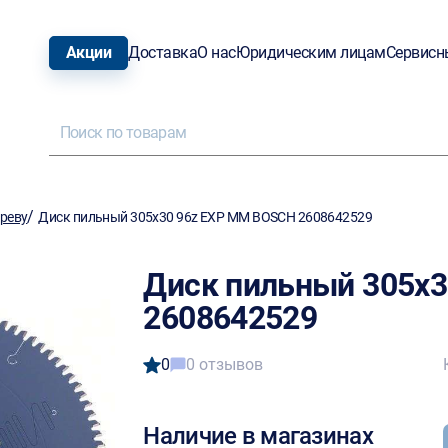
Акции
Доставка
О нас
Юридическим лицам
Сервисн
/
ереву
Диск пильный 305х30 96z EXP MM BOSCH 2608642529
Диск пильный 305х
2608642529
0
0 отзывов
Наличие в магазинах