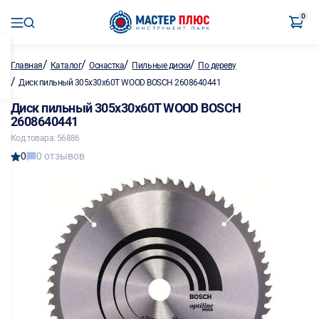
0
/
/
/
/
Главная
Каталог
Оснастка
Пильные диски
По дереву
/
Диск пильный 305х30х60Т WOOD BOSCH 2608640441
Диск пильный 305х30х60Т WOOD BOSCH
2608640441
Код товара: 56886
0
0 отзывов