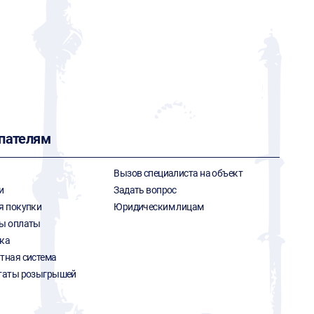
пателям
Вызов специалиста на объект
и
Задать вопрос
я покупки
Юридическим лицам
ы оплаты
ка
тная система
таты розыгрышей