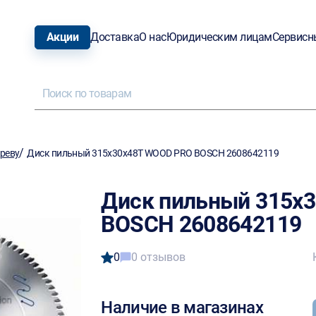
Акции
Доставка
О нас
Юридическим лицам
Сервисн
/
ереву
Диск пильный 315х30х48Т WOOD PRO BOSCH 2608642119
Диск пильный 315х
BOSCH 2608642119
0
0 отзывов
Наличие в магазинах