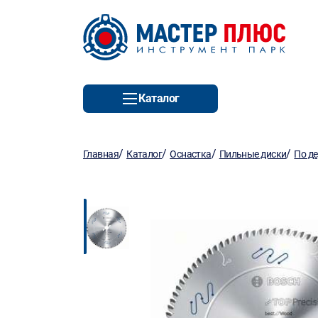
Каталог
/
/
/
/
Главная
Каталог
Оснастка
Пильные диски
По д