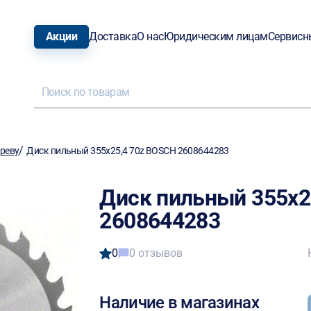
Акции
Доставка
О нас
Юридическим лицам
Сервисн
/
ереву
Диск пильный 355х25,4 70z BOSCH 2608644283
Диск пильный 355х2
2608644283
0
0 отзывов
Наличие в магазинах