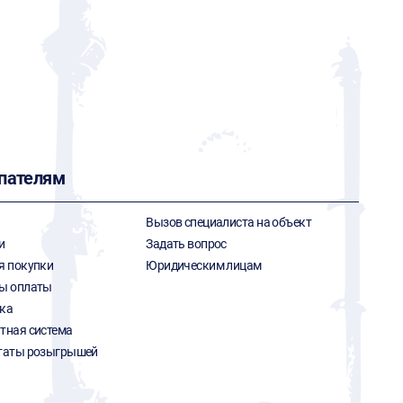
пателям
Вызов специалиста на объект
и
Задать вопрос
я покупки
Юридическим лицам
ы оплаты
ка
тная система
таты розыгрышей