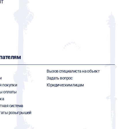
OT
пателям
Вызов специалиста на объект
и
Задать вопрос
я покупки
Юридическим лицам
ы оплаты
ка
тная система
таты розыгрышей