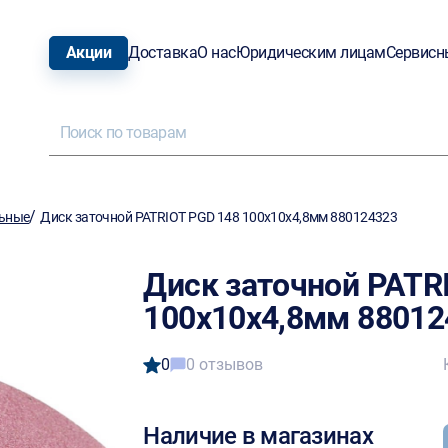
Акции
Доставка
О нас
Юридическим лицам
Сервисн
/
льные
Диск заточной PATRIOT PGD 148 100х10х4,8мм 880124323
Диск заточной PATR
100х10х4,8мм 88012
0
0 отзывов
Наличие в магазинах