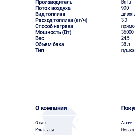
Производитель
Ballu
Поток воздуха
900
Вид топлива
дизел
Расход топлива (кг/ч)
3,0
Способ нагрева
прямо
Мощность (Вт)
36000
Вес
24,5
Объем бака
38 л
Тип
пушка
О компании
Поку
О нас
Акции
Контакты
Новост