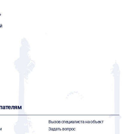
ь
й
пателям
Вызов специалиста на объект
и
Задать вопрос