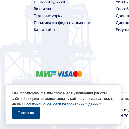
Наши сотрудники
Услови
Вакансии
Способ
Торговые марки
Достав
Политика конфиденциальности
Дискон
Карта сайта
Резуль
Мы используем файлы cookie для улучшения работы
Политика обработки персональных данных
Согла
сайта. Продолжая использовать сайт, вы соглашаетесь с
нашей
Политикой обработки персональных данных
.
© 1996 - 2026 инструмент парк «Мастер Плюс» Россия, г.
Понятно
okp@masterplus.tomsk.ru ИП Брусницын Д.Н. ИНН 7