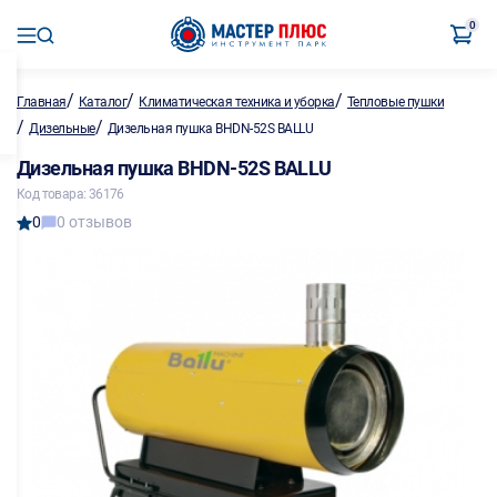
0
/
/
/
Главная
Каталог
Климатическая техника и уборка
Тепловые пушки
/
/
Дизельные
Дизельная пушка BHDN-52S BALLU
Дизельная пушка BHDN-52S BALLU
Код товара: 36176
0
0 отзывов