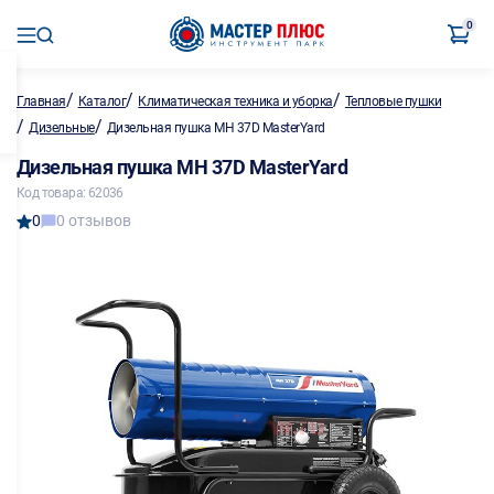
0
/
/
/
Главная
Каталог
Климатическая техника и уборка
Тепловые пушки
/
/
Дизельные
Дизельная пушка MH 37D MasterYard
Дизельная пушка MH 37D MasterYard
Код товара: 62036
0
0 отзывов