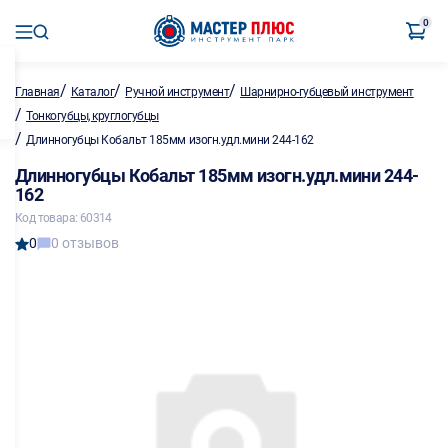
0
/
/
/
Главная
Каталог
Ручной инструмент
Шарнирно-губцевый инструмент
/
Тонкогубцы, круглогубцы
/
Длинногубцы Кобальт 185мм изогн.удл.мини 244-162
Длинногубцы Кобальт 185мм изогн.удл.мини 244-
162
Код товара: 60314
0
0 отзывов