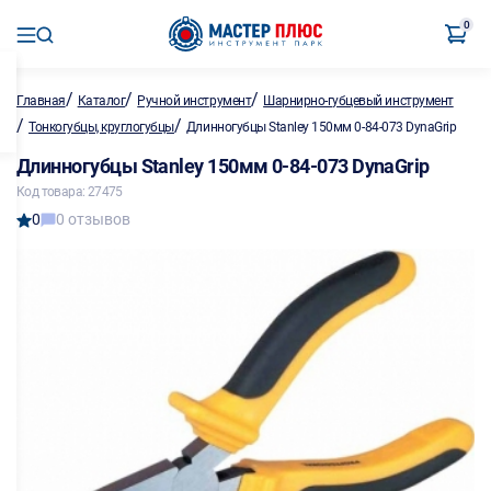
0
/
/
/
Главная
Каталог
Ручной инструмент
Шарнирно-губцевый инструмент
/
/
Тонкогубцы, круглогубцы
Длинногубцы Stanley 150мм 0-84-073 DynaGrip
Длинногубцы Stanley 150мм 0-84-073 DynaGrip
Код товара: 27475
0
0 отзывов