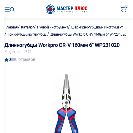
0
/
/
/
Главная
Каталог
Ручной инструмент
Шарнирно-губцевый инструмент
/
/
Тонкогубцы, круглогубцы
Длинногубцы Workpro CR-V 160мм 6" WP231020
Длинногубцы Workpro CR-V 160мм 6" WP231020
Код товара: 1678
0
0 отзывов