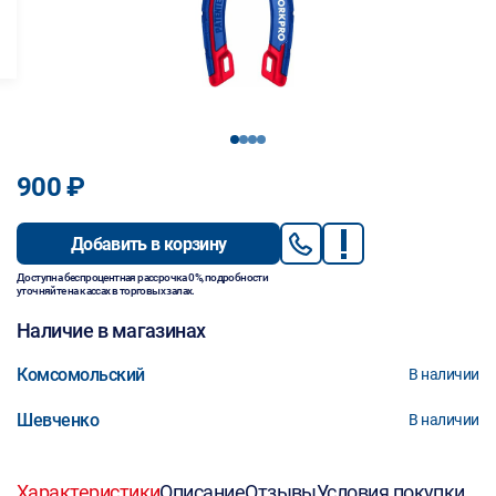
1
2
3
4
900 ₽
Добавить в корзину
Доступна беспроцентная рассрочка 0%, подробности
уточняйте на кассах в торговых залах.
Наличие в магазинах
Комсомольский
В наличии
Шевченко
В наличии
Характеристики
Описание
Отзывы
Условия покупки