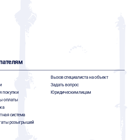
пателям
Вызов специалиста на объект
и
Задать вопрос
я покупки
Юридическим лицам
ы оплаты
ка
тная система
таты розыгрышей