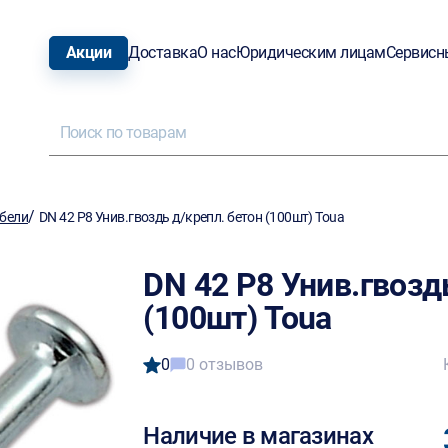
Акции
Доставка
О нас
Юридическим лицам
Сервисн
/
бели
DN 42 Р8 Унив.гвоздь д/крепл. бетон (100шт) Toua
DN 42 Р8 Унив.гвозд
(100шт) Toua
0
0 отзывов
Наличие в магазинах