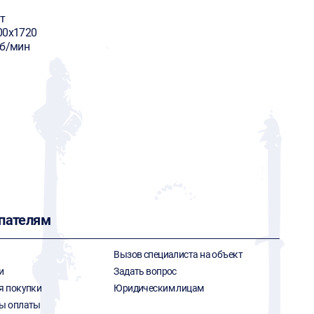
т
00х1720
об/мин
пателям
Вызов специалиста на объект
и
Задать вопрос
я покупки
Юридическим лицам
ы оплаты