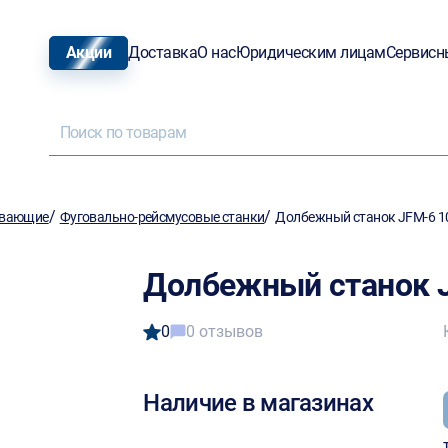
Акции
Доставка
О нас
Юридическим лицам
Сервисн
/
/
ывающие
Фуговально-рейсмусовые станки
Долбежный станок JFM-6 1
Долбежный станок 
0
0 отзывов
Наличие в магазинах