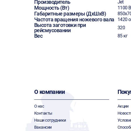
Производитель
Jet
Мощность (Вт)
1100 В
Габаритные размеры (ДхШхВ)
850х7
Частота вращения ножевого вала
1420 
Высота заготовки при
320
рейсмусовании
Вес
85 кг
О компании
Поку
О нас
Акции
Контакты
Новост
Наши сотрудники
Услови
Вакансии
Способ