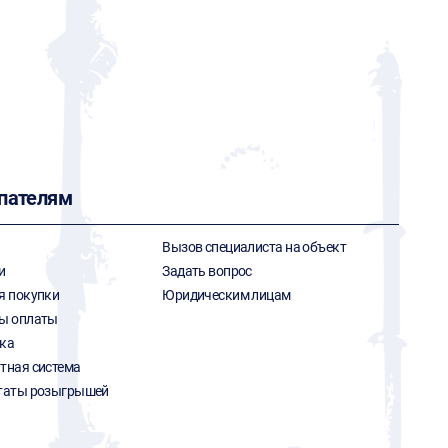
пателям
Вызов специалиста на объект
и
Задать вопрос
я покупки
Юридическим лицам
ы оплаты
ка
тная система
таты розыгрышей