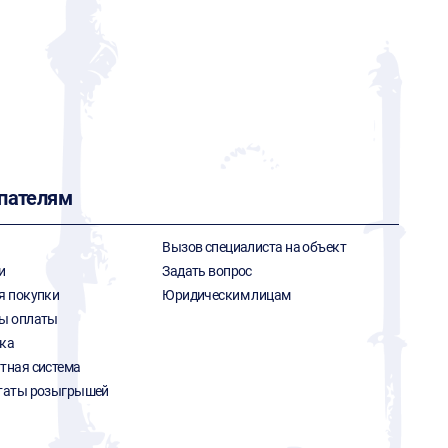
пателям
Вызов специалиста на объект
и
Задать вопрос
я покупки
Юридическим лицам
ы оплаты
ка
тная система
таты розыгрышей