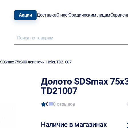
Акции
Доставка
О нас
Юридическим лицам
Сервисн
SDSmах 75х300 лопаточн. Heller, TD21007
Долото SDSmах 75х30
TD21007
0
0 отзывов
Наличие в магазинах