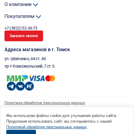
О компании
Покупателям
+7 (3822) 52-34-73
Заказать звонок
Адреса магазинов в г. Томск
ул. Шевченко, 44 ст. 46
пр-т Комсомольский, 7 ст. 6
Политика обработки персональных данных
Согласие на обработку персональных данных
Согласие на получение рассылки
Мы используем файлы cookie для улучшения работы сайта.
Продолжая использовать сайт, вы соглашаетесь с нашей
© 1996 - 2026 инструмент парк «Мастер Плюс» Россия, г. Томск, ул. Шевченко, 44 ст. 46, (3822) 52-34-
Политикой обработки персональных данных
.
73 okp@masterplus.tomsk.ru ИП Брусницын Д.Н. ИНН 701700002741
Разработано в Sibcode.team