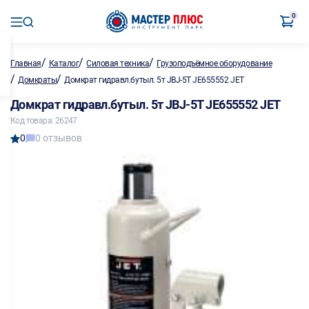
0
/
/
/
Главная
Каталог
Силовая техника
Грузоподъёмное оборудование
/
/
Домкраты
Домкрат гидравл.бутыл. 5т JBJ-5T JE655552 JET
Домкрат гидравл.бутыл. 5т JBJ-5T JE655552 JET
Код товара: 26247
0
0 отзывов