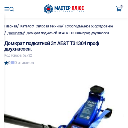
0
/
/
/
Главная
Каталог
Силовая техника
Грузоподъёмное оборудование
/
/
Домкраты
Домкрат подкатной 3т AE&T T31304 проф двухнасосн.
Домкрат подкатной 3т AE&T T31304 проф
двухнасосн.
Код товара: 52732
0
0 отзывов