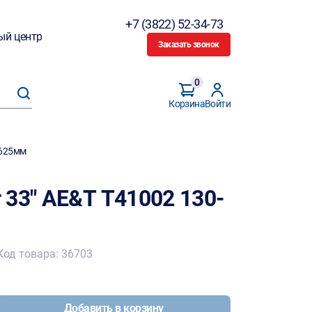
+7 (3822) 52-34-73
ый центр
Заказать звонок
0
Корзина
Войти
-625мм
 33" AE&T Т41002 130-
Код товара: 36703
Добавить в корзину