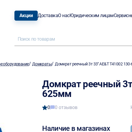
Акции
Доставка
О нас
Юридическим лицам
Сервисн
/
/
е оборудование
Домкраты
Домкрат реечный 3т 33" AE&T Т41002 130
Домкрат реечный 3т
625мм
0
0 отзывов
Наличие в магазинах