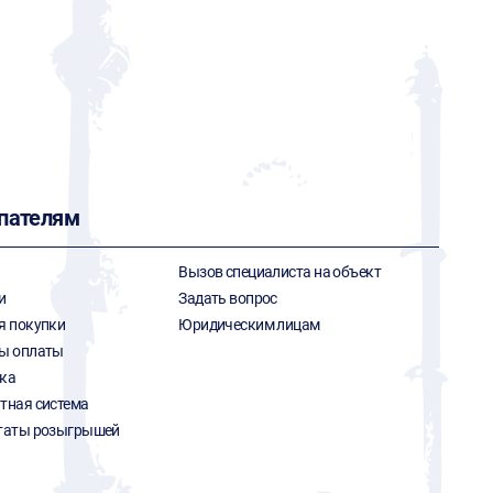
пателям
Вызов специалиста на объект
и
Задать вопрос
я покупки
Юридическим лицам
ы оплаты
ка
тная система
таты розыгрышей