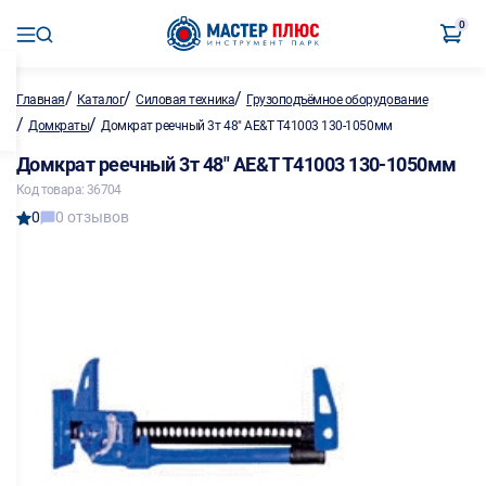
0
/
/
/
Главная
Каталог
Силовая техника
Грузоподъёмное оборудование
/
/
Домкраты
Домкрат реечный 3т 48" AE&T Т41003 130-1050мм
Домкрат реечный 3т 48" AE&T Т41003 130-1050мм
Код товара: 36704
0
0 отзывов