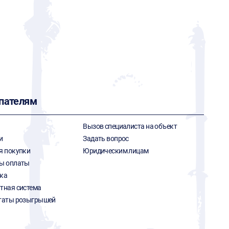
пателям
Вызов специалиста на объект
и
Задать вопрос
я покупки
Юридическим лицам
ы оплаты
ка
тная система
таты розыгрышей