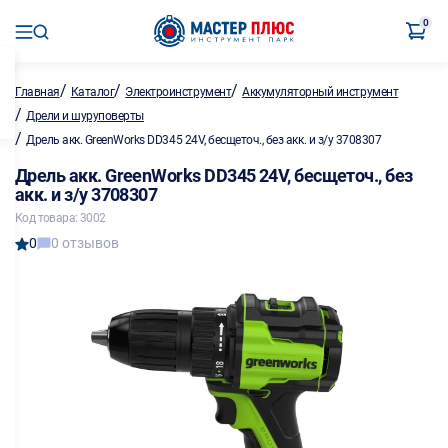
0
/
/
/
Главная
Каталог
Электроинструмент
Аккумуляторный инструмент
/
Дрели и шуруповерты
/
Дрель акк. GreenWorks DD345 24V, бесщеточ., без акк. и з/у 3708307
Дрель акк. GreenWorks DD345 24V, бесщеточ., без
акк. и з/у 3708307
Код товара: 3002
0
0 отзывов