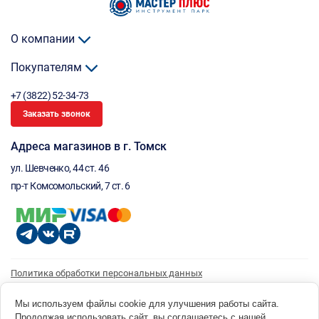
О компании
Покупателям
+7 (3822) 52-34-73
Заказать звонок
Адреса магазинов в г. Томск
ул. Шевченко, 44 ст. 46
пр-т Комсомольский, 7 ст. 6
Политика обработки персональных данных
Согласие на обработку персональных данных
Согласие на получение рассылки
Мы используем файлы cookie для улучшения работы сайта.
Продолжая использовать сайт, вы соглашаетесь с нашей