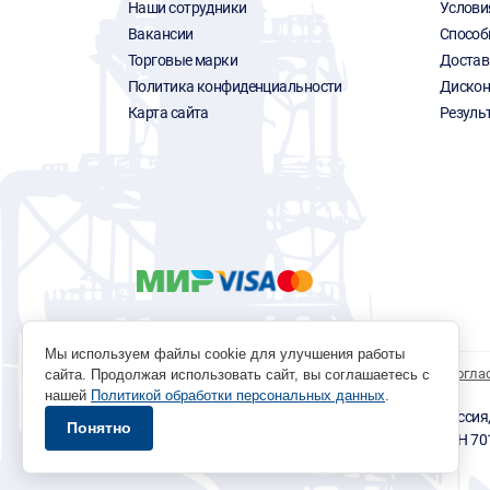
Наши сотрудники
Услови
Вакансии
Способ
Торговые марки
Достав
Политика конфиденциальности
Дискон
Карта сайта
Резуль
Мы используем файлы cookie для улучшения работы
Политика обработки персональных данных
Согла
сайта. Продолжая использовать сайт, вы соглашаетесь с
нашей
Политикой обработки персональных данных
.
© 1996 - 2026 инструмент парк «Мастер Плюс» Россия, г.
Понятно
okp@masterplus.tomsk.ru ИП Брусницын Д.Н. ИНН 7