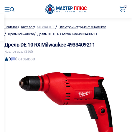
0
/
/
/
Главная
Каталог
MILWAUKEE
Электроинструмент Milwaukee
/
/
Дрели Milwaukee
Дрель DE 10 RX Milwaukee 4933409211
Дрель DE 10 RX Milwaukee 4933409211
Код товара: 72965
0
0 отзывов