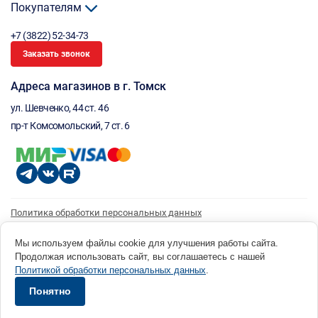
Покупателям
+7 (3822) 52-34-73
Заказать звонок
Адреса магазинов в г. Томск
ул. Шевченко, 44 ст. 46
пр-т Комсомольский, 7 ст. 6
Политика обработки персональных данных
Согласие на обработку персональных данных
Согласие на получение рассылки
Мы используем файлы cookie для улучшения работы сайта.
Продолжая использовать сайт, вы соглашаетесь с нашей
© 1996 - 2026 инструмент парк «Мастер Плюс» Россия, г. Томск, ул. Шевченко, 44 ст. 46, (3822) 52-34-
Политикой обработки персональных данных
.
73 okp@masterplus.tomsk.ru ИП Брусницын Д.Н. ИНН 701700002741
Разработано в Sibcode.team
Понятно