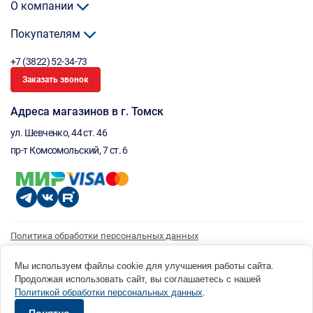
О компании
Покупателям
+7 (3822) 52-34-73
Заказать звонок
Адреса магазинов в г. Томск
ул. Шевченко, 44 ст. 46
пр-т Комсомольский, 7 ст. 6
Политика обработки персональных данных
Согласие на обработку персональных данных
Согласие на получение рассылки
Мы используем файлы cookie для улучшения работы сайта.
Продолжая использовать сайт, вы соглашаетесь с нашей
© 1996 - 2026 инструмент парк «Мастер Плюс» Россия, г. Томск, ул. Шевченко, 44 ст. 46, (3822) 52-34-
Политикой обработки персональных данных
.
73 okp@masterplus.tomsk.ru ИП Брусницын Д.Н. ИНН 701700002741
Разработано в Sibcode.team