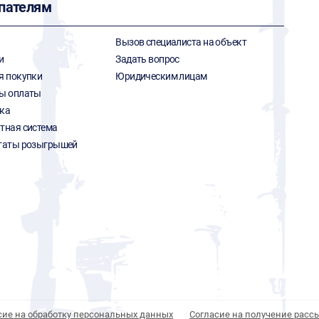
пателям
Вызов специалиста на объект
и
Задать вопрос
я покупки
Юридическим лицам
ы оплаты
ка
тная система
таты розыгрышей
сие на обработку персональных данных
Согласие на получение расс