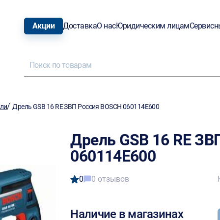
Акции
Доставка
О нас
Юридическим лицам
Сервисн
/
ели
Дрель GSB 16 RE ЗВП Россия BOSCH 060114E600
Дрель GSB 16 RE ЗВ
060114E600
0
0 отзывов
Наличие в магазинах