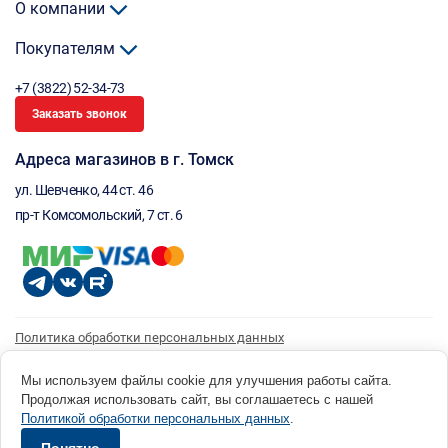
О компании
Покупателям
+7 (3822) 52-34-73
Заказать звонок
Адреса магазинов в г. Томск
ул. Шевченко, 44 ст. 46
пр-т Комсомольский, 7 ст. 6
Политика обработки персональных данных
Согласие на обработку персональных данных
Согласие на получение рассылки
Мы используем файлы cookie для улучшения работы сайта.
Продолжая использовать сайт, вы соглашаетесь с нашей
© 1996 - 2026 инструмент парк «Мастер Плюс» Россия, г. Томск, ул. Шевченко, 44 ст. 46, (3822) 52-34-
Политикой обработки персональных данных
.
73 okp@masterplus.tomsk.ru ИП Брусницын Д.Н. ИНН 701700002741
Разработано в Sibcode.team