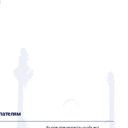
t
пателям
Вызов специалиста на объект