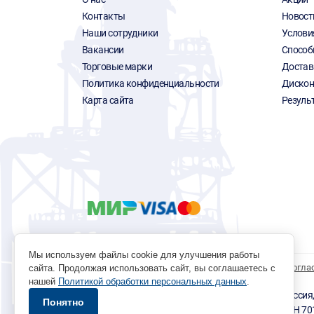
Контакты
Новост
Наши сотрудники
Услови
Вакансии
Способ
Торговые марки
Достав
Политика конфиденциальности
Дискон
Карта сайта
Резуль
Мы используем файлы cookie для улучшения работы
Политика обработки персональных данных
Согла
сайта. Продолжая использовать сайт, вы соглашаетесь с
нашей
Политикой обработки персональных данных
.
© 1996 - 2026 инструмент парк «Мастер Плюс» Россия, г.
Понятно
okp@masterplus.tomsk.ru ИП Брусницын Д.Н. ИНН 7