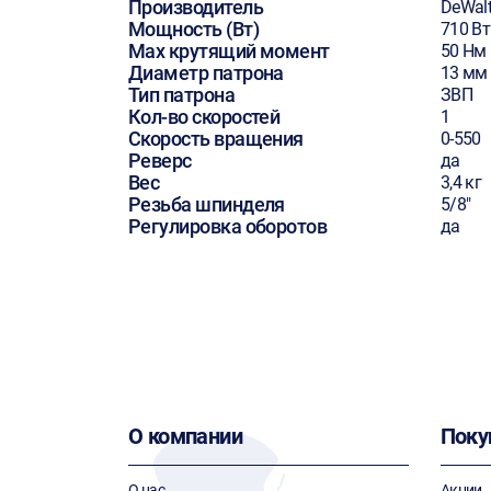
Производитель
DeWal
Мощность (Вт)
710 Вт
Max крутящий момент
50 Нм
Диаметр патрона
13 мм
Тип патрона
ЗВП
Кол-во скоростей
1
Скорость вращения
0-550
Реверс
да
Вес
3,4 кг
Резьба шпинделя
5/8"
Регулировка оборотов
да
О компании
Поку
О нас
Акции