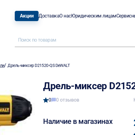
Акции
Доставка
О нас
Юридическим лицам
Сервисн
/
ели
Дрель-миксер D21520-QS DeWALT
Дрель-миксер D215
0
0 отзывов
Наличие в магазинах