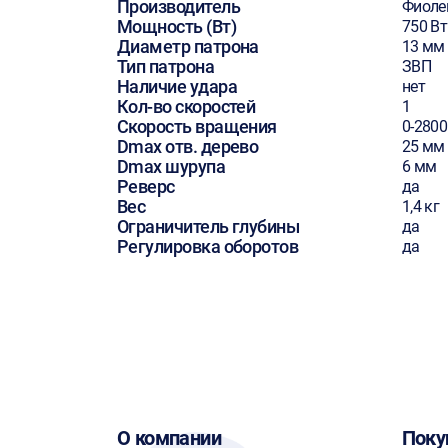
Производитель
Фиоле
Мощность (Вт)
750 Вт
Диаметр патрона
13 мм
Тип патрона
ЗВП
Наличие удара
нет
Кол-во скоростей
1
Скорость вращения
0-280
Dmax отв. дерево
25 мм
Dmax шурупа
6 мм
Реверс
да
Вес
1,4 кг
Ограничитель глубины
да
Регулировка оборотов
да
О компании
Поку