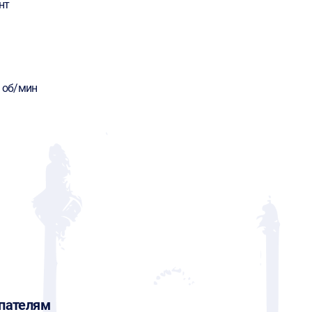
нт
0 об/мин
пателям