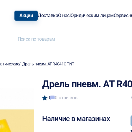
Акции
Доставка
О нас
Юридическим лицам
Сервисн
/
атические
Дрель пневм. AT R4041С TNT
Дрель пневм. AT R4
0
0 отзывов
Наличие в магазинах