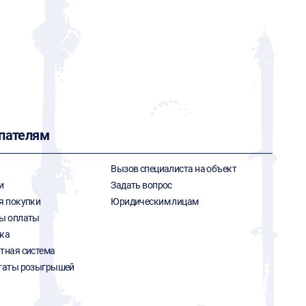
пателям
Вызов специалиста на объект
и
Задать вопрос
я покупки
Юридическим лицам
ы оплаты
ка
тная система
таты розыгрышей