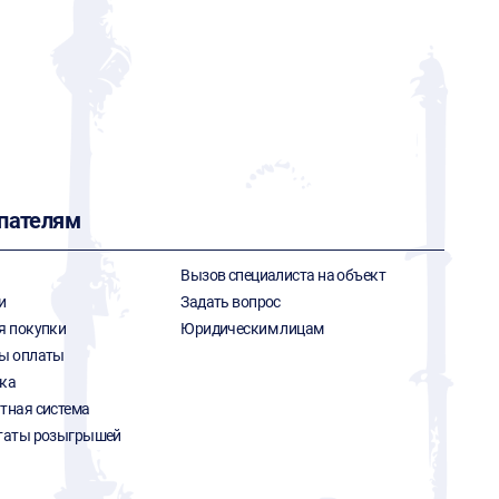
пателям
Вызов специалиста на объект
и
Задать вопрос
я покупки
Юридическим лицам
ы оплаты
ка
тная система
таты розыгрышей