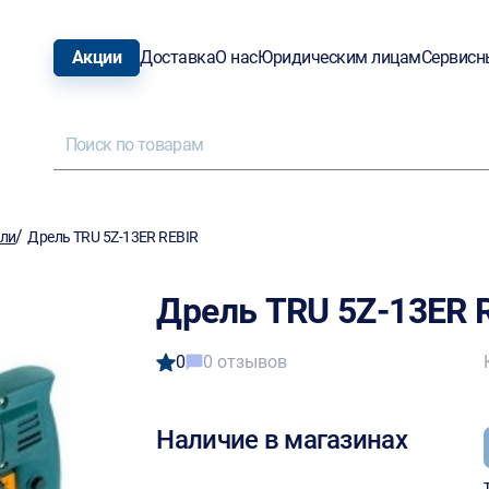
Акции
Доставка
О нас
Юридическим лицам
Сервисн
/
ели
Дрель TRU 5Z-13ER REBIR
Дрель TRU 5Z-13ER 
0
0 отзывов
Наличие в магазинах