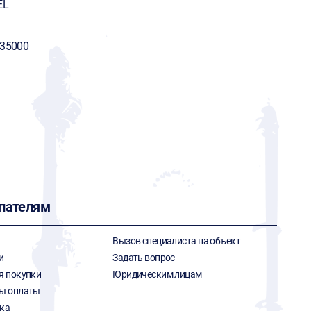
EL
-35000
пателям
Вызов специалиста на объект
и
Задать вопрос
я покупки
Юридическим лицам
ы оплаты
ка