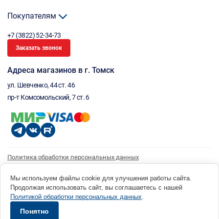
Покупателям
+7 (3822) 52-34-73
Заказать звонок
Адреса магазинов в г. Томск
ул. Шевченко, 44 ст. 46
пр-т Комсомольский, 7 ст. 6
Политика обработки персональных данных
Согласие на обработку персональных данных
Согласие на получение рассылки
Мы используем файлы cookie для улучшения работы сайта.
Продолжая использовать сайт, вы соглашаетесь с нашей
© 1996 - 2026 инструмент парк «Мастер Плюс» Россия, г. Томск, ул. Шевченко, 44 ст. 46, (3822) 52-34-
Политикой обработки персональных данных
.
73 okp@masterplus.tomsk.ru ИП Брусницын Д.Н. ИНН 701700002741
Разработано в Sibcode.team
Понятно