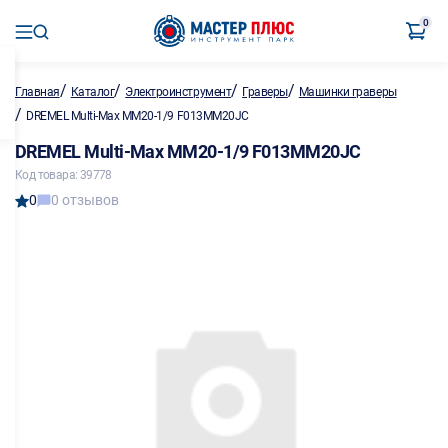
0
/
/
/
/
Главная
Каталог
Электроинструмент
Граверы
Машинки граверы
/
DREMEL Multi-Max MM20-1/9 F013MM20JC
DREMEL Multi-Max MM20-1/9 F013MM20JC
Код товара: 39778
0
0 отзывов