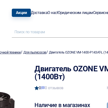
Акции
Доставка
О нас
Юридическим лицам
Сервисн
/
/
очной техники
Для пылесосов
Двигатель OZONE VM-1400-P143AT-L (1
Двигатель OZONE V
(1400Вт)
0
0 отзывов
Наличие в магазинах