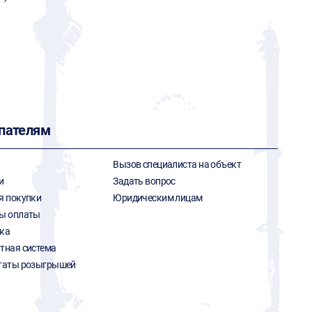
пателям
Вызов специалиста на объект
и
Задать вопрос
я покупки
Юридическим лицам
ы оплаты
ка
тная система
таты розыгрышей