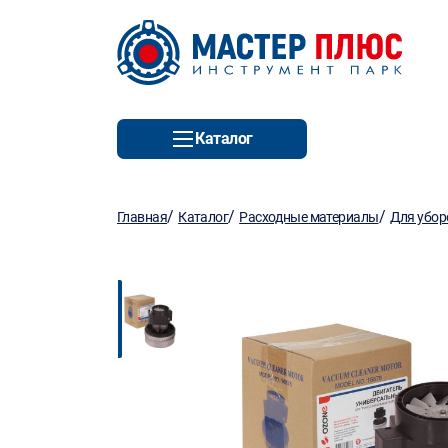
Каталог
/
/
/
Главная
Каталог
Расходные материалы
Для убор