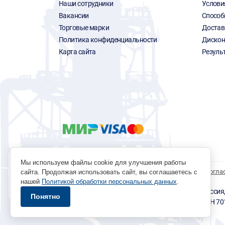
Наши сотрудники
Услови
Вакансии
Способ
Торговые марки
Достав
Политика конфиденциальности
Дискон
Карта сайта
Резуль
Мы используем файлы cookie для улучшения работы
Политика обработки персональных данных
Согла
сайта. Продолжая использовать сайт, вы соглашаетесь с
нашей
Политикой обработки персональных данных
.
© 1996 - 2026 инструмент парк «Мастер Плюс» Россия, г.
Понятно
okp@masterplus.tomsk.ru ИП Брусницын Д.Н. ИНН 7