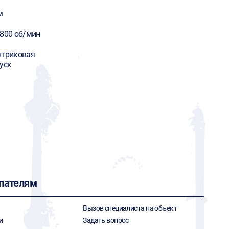
м
6800 об/мин
нтриковая
уск
пателям
Вызов специалиста на объект
и
Задать вопрос