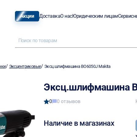
Акции
Доставка
О нас
Юридическим лицам
Сервисн
/
/
нки
Эксцентриковые
Эксц.шлифмашина BO6050J Makita
Эксц.шлифмашина B
0
0 отзывов
Наличие в магазинах