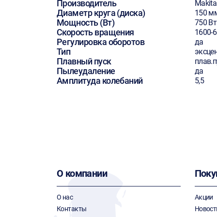
Производитель
Makita
Диаметр круга (диска)
150 м
Мощность (Вт)
750 Вт
Скорость вращения
1600-
Регулировка оборотов
да
Тип
эксце
Плавный пуск
плав.п
Пылеудаление
да
Амплитуда колебаний
5,5
О компании
Поку
О нас
Акции
Контакты
Новост