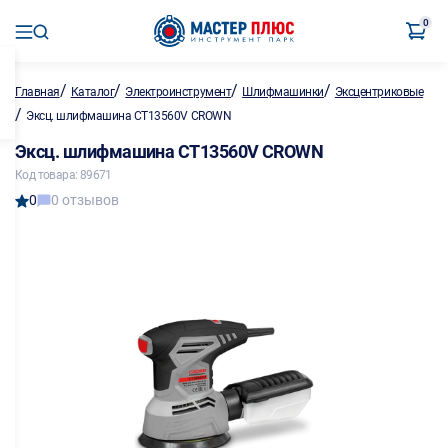
0
/
/
/
/
Главная
Каталог
Электроинструмент
Шлифмашинки
Эксцентриковые
/
Эксц. шлифмашина CT13560V CROWN
Эксц. шлифмашина CT13560V CROWN
Код товара: 89671
0
0 отзывов