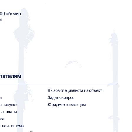
800 об/мин
м
пателям
Вызов специалиста на объект
и
Задать вопрос
я покупки
Юридическим лицам
ы оплаты
ка
тная система