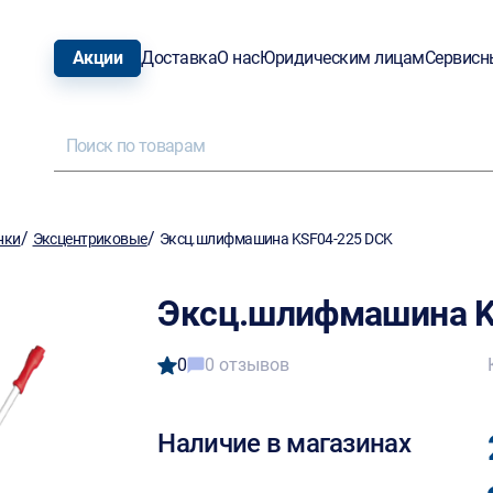
Акции
Доставка
О нас
Юридическим лицам
Сервисн
/
/
нки
Эксцентриковые
Эксц.шлифмашина KSF04-225 DCK
Эксц.шлифмашина K
0
0 отзывов
Наличие в магазинах