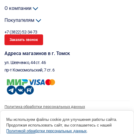
О компании
Покупателям
+7 (3822) 52-34-73
Заказать звонок
Адреса магазинов в г. Томск
ул. Шевченко, 44 ст. 46
пр-т Комсомольский, 7 ст. 6
Политика обработки персональных данных
Согласие на обработку персональных данных
Согласие на получение рассылки
Мы используем файлы cookie для улучшения работы сайта.
Продолжая использовать сайт, вы соглашаетесь с нашей
© 1996 - 2026 инструмент парк «Мастер Плюс» Россия, г. Томск, ул. Шевченко, 44 ст. 46, (3822) 52-34-
Политикой обработки персональных данных
.
73 okp@masterplus.tomsk.ru ИП Брусницын Д.Н. ИНН 701700002741