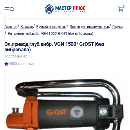
0
/
/
/
/
Главная
Каталог
Ручной инструмент
Ящики для инструментов
Ящики
/
Эл.привод глуб.вибр. VGN 1500* GrOST (без вибровала)
Эл.привод глуб.вибр. VGN 1500* GrOST (без
вибровала)
Код товара: 42116
0
0 отзывов