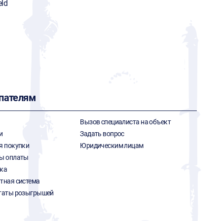
ld
пателям
Вызов специалиста на объект
и
Задать вопрос
я покупки
Юридическим лицам
ы оплаты
ка
тная система
таты розыгрышей