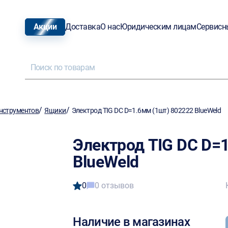
Акции
Доставка
О нас
Юридическим лицам
Сервисн
/
/
нструментов
Ящики
Электрод TIG DC D=1.6мм (1шт) 802222 BlueWeld
Электрод TIG DC D=1
BlueWeld
0
0 отзывов
Наличие в магазинах