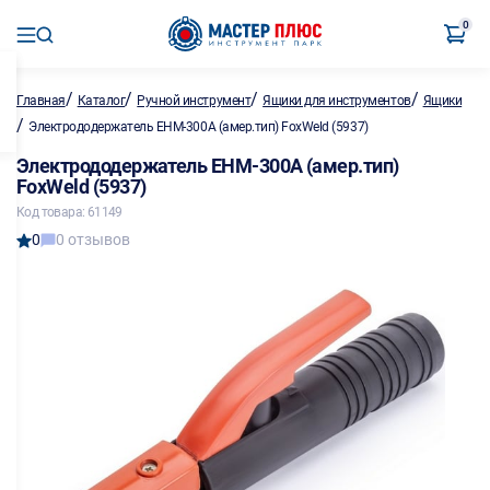
0
/
/
/
/
Главная
Каталог
Ручной инструмент
Ящики для инструментов
Ящики
/
Электрододержатель EHM-300A (амер.тип) FoxWeld (5937)
Электрододержатель EHM-300A (амер.тип)
FoxWeld (5937)
Код товара: 61149
0
0 отзывов