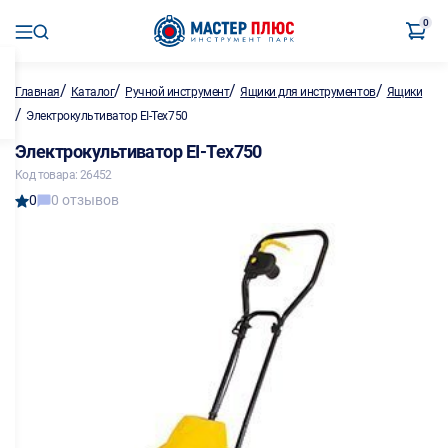
0
/
/
/
/
Главная
Каталог
Ручной инструмент
Ящики для инструментов
Ящики
/
Электрокультиватор EI-Tex750
Электрокультиватор EI-Tex750
Код товара: 26452
0
0 отзывов