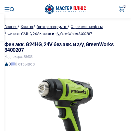
0
/
/
/
Главная
Каталог
Электроинструмент
Строительные фены
/
Фен акк. G24HG, 24V без акк. и з/у, GreenWorks 3400207
Фен акк. G24HG, 24V без акк. и з/у, GreenWorks
3400207
Код товара: 88633
0
0 отзывов